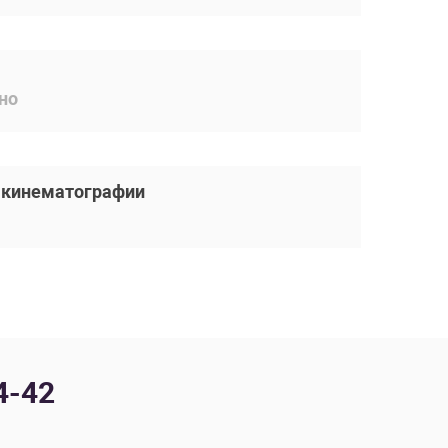
но
й кинематографии
4-42