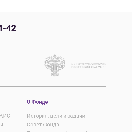
4-42
О Фонде
ЕАИС
История, цели и задачи
ты
Совет Фонда