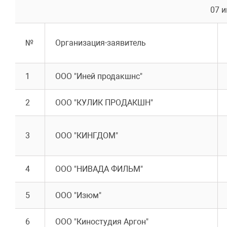
07 и
№
Организация-заявитель
1
ООО "Иней продакшнс"
2
ООО "КУЛИК ПРОДАКШН"
3
ООО "КИНГДОМ"
4
ООО "НИВАДА ФИЛЬМ"
5
ООО "Изюм"
6
ООО "Киностудия Аргон"