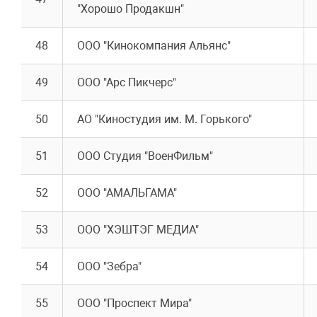
"Хорошо Продакшн"
48
ООО "Кинокомпания Альянс"
49
ООО "Арс Пикчерс"
50
АО "Киностудия им. М. Горького"
51
ООО Студия "ВоенФильм"
52
ООО "АМАЛЬГАМА"
53
ООО "ХЭШТЭГ МЕДИА"
54
ООО "Зебра"
55
ООО "Проспект Мира"